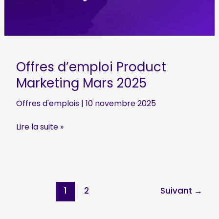
Offres d’emploi Product
Marketing Mars 2025
Offres d'emplois
|
10 novembre 2025
Offres
Lire la suite »
d’emploi
Product
Marketing
Mars
2025
1
2
Suivant
→