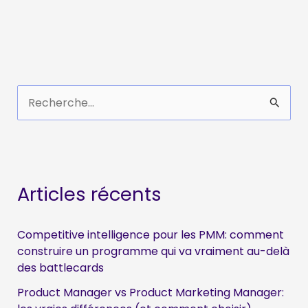
R
e
c
h
e
Articles récents
r
c
Competitive intelligence pour les PMM: comment
h
construire un programme qui va vraiment au-delà
des battlecards
e
Product Manager vs Product Marketing Manager:
r