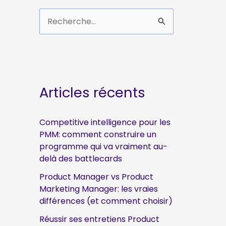
R
e
c
h
e
Articles récents
r
c
Competitive intelligence pour les
h
PMM: comment construire un
e
programme qui va vraiment au-
delà des battlecards
r
Product Manager vs Product
Marketing Manager: les vraies
:
différences (et comment choisir)
Réussir ses entretiens Product