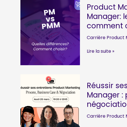
Product Ma
Manager: le
comment c
Carrière Product 
Product
Lire la suite »
Manager
vs
Product
Marketing
Réussir se
Manager:
Manager : 
les
vraies
négociati
différences
(et
Carrière Product 
comment