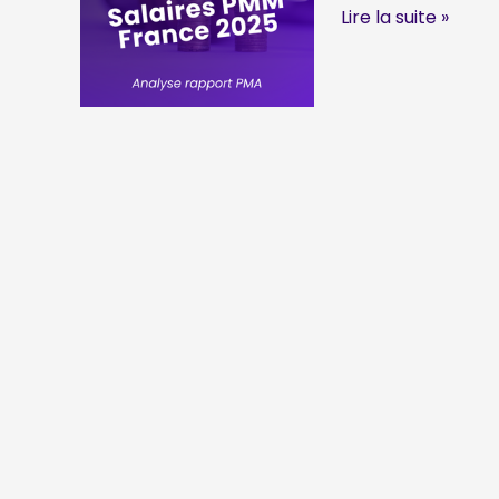
pas
Salaires
Lire la suite »
dans
Product
le
Marketing
titre
France
2025