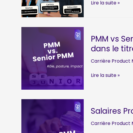
choisir)
Réussir
Lire la suite »
ses
entretiens
Product
Marketing
PMM vs Sen
Manager
dans le tit
:
process,
Carrière Product 
business
case
PMM
Lire la suite »
et
vs
négociation
Senior
PMM
:
Salaires P
la
différence
Carrière Product 
n’est