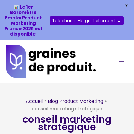
X
Le 1er
Baromètre
Emploi Product
Télécharge-le gratuitement →
Marketing
France 2025 est
disponible
Aller
au
contenu
Accueil
Blog Product Marketing
conseil marketing stratégique
conseil marketing
stratégique