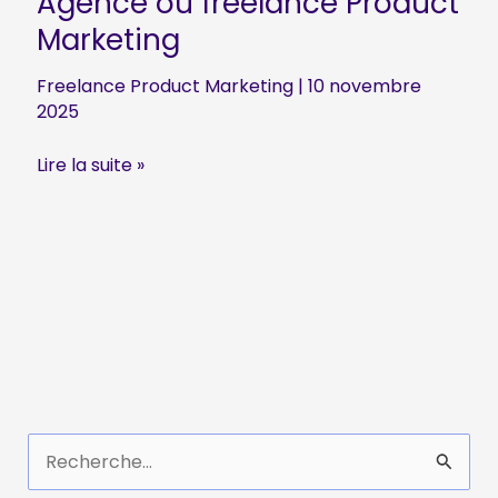
Agence ou freelance Product
Marketing
Freelance Product Marketing
|
10 novembre
2025
Agence
Lire la suite »
ou
freelance
Product
Marketing
R
e