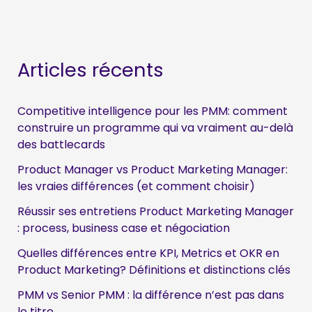
c
h
e
Articles récents
r
c
Competitive intelligence pour les PMM: comment
h
construire un programme qui va vraiment au-delà
des battlecards
e
Product Manager vs Product Marketing Manager:
r
les vraies différences (et comment choisir)
Réussir ses entretiens Product Marketing Manager
:
: process, business case et négociation
Quelles différences entre KPI, Metrics et OKR en
Product Marketing? Définitions et distinctions clés
PMM vs Senior PMM : la différence n’est pas dans
le titre