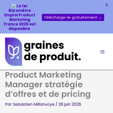
X
Le 1er
Baromètre
Emploi Product
Télécharge-le gratuitement →
Marketing
France 2025 est
disponible
Aller
au
contenu
Product Marketing
Manager stratégie
d’offres et de pricing
Par
Sebastien Millanvoye
/
26 juin 2026