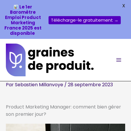
X
Le 1er
Baromètre
Emploi Product
Télécharge-le gratuitement →
Marketing
France 2025 est
disponible
Aller
au
contenu
Par
Sebastien Millanvoye
/
28 septembre 2023
Product Marketing Manager: comment bien gérer
son premier jour?