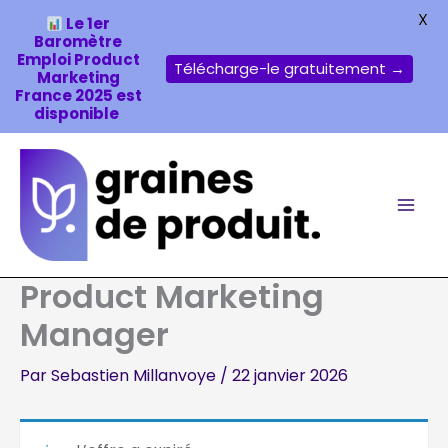
X
Le 1er
Baromètre
Emploi Product
Télécharge-le gratuitement →
Marketing
France 2025 est
disponible
Aller
au
contenu
Product Marketing
Manager
Par
Sebastien Millanvoye
/
22 janvier 2026