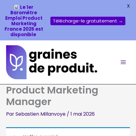
X
Le 1er
Baromètre
Emploi Product
Télécharge-le gratuitement →
Marketing
France 2025 est
disponible
Aller
au
contenu
Product Marketing
Manager
Par
Sebastien Millanvoye
/
1 mai 2026