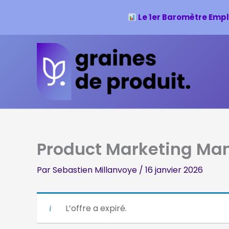
Le 1er Baromètre Empl
Aller
au
contenu
Product Marketing Ma
Par
Sebastien Millanvoye
/
16 janvier 2026
L’offre a expiré.