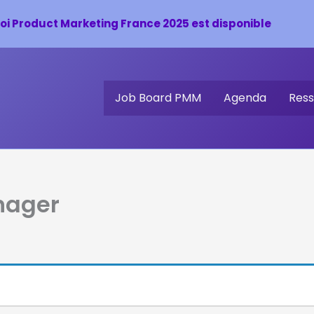
oi Product Marketing France 2025 est disponible
Job Board PMM
Agenda
Ress
nager