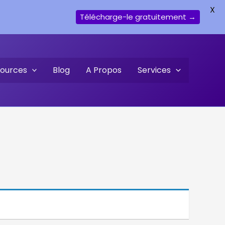
X
Télécharge-le gratuitement →
ources
Blog
A Propos
Services