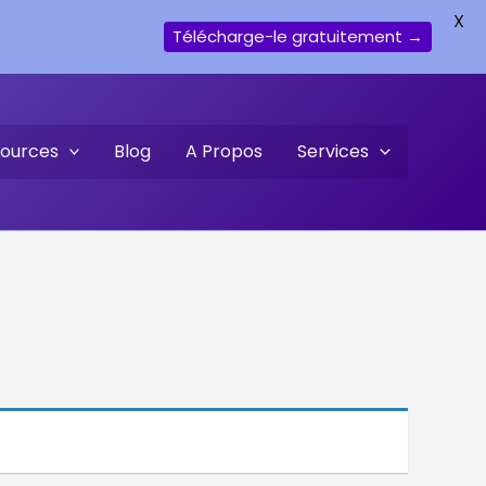
X
Télécharge-le gratuitement →
ources
Blog
A Propos
Services