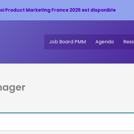
oi Product Marketing France 2025 est disponible
Job Board PMM
Agenda
Ress
nager