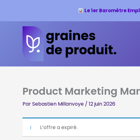
Le 1er Baromètre Empl
Aller
au
contenu
Product Marketing Ma
Par
Sebastien Millanvoye
/
12 juin 2026
L’offre a expiré.