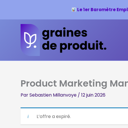
Le 1er Baromètre Empl
Aller
au
contenu
Product Marketing Ma
Par
Sebastien Millanvoye
/
12 juin 2026
L’offre a expiré.