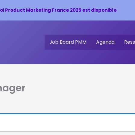
oi Product Marketing France 2025 est disponible
Job Board PMM
Agenda
Ress
nager