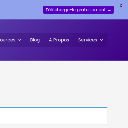
X
Télécharge-le gratuitement →
ources
Blog
A Propos
Services