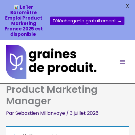
X
Le 1er
Baromètre
Emploi Product
Télécharge-le gratuitement →
Marketing
France 2025 est
disponible
Aller
au
contenu
Product Marketing
Manager
Par
Sebastien Millanvoye
/
3 juillet 2026