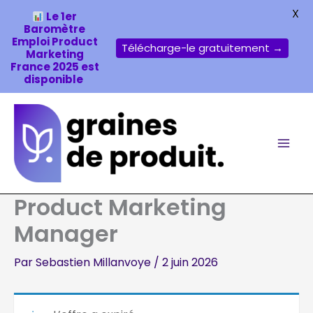
X
Le 1er
Baromètre
Emploi Product
Télécharge-le gratuitement →
Marketing
France 2025 est
disponible
Aller
au
contenu
Product Marketing
Manager
Par
Sebastien Millanvoye
/
2 juin 2026