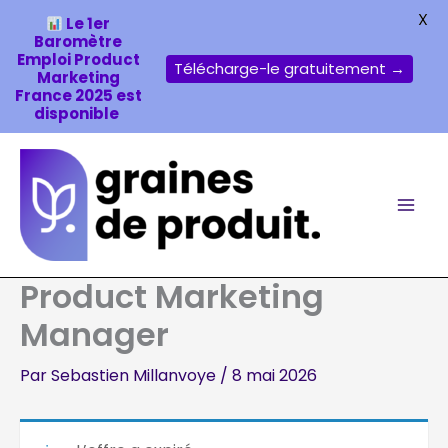
X
Le 1er
Baromètre
Emploi Product
Télécharge-le gratuitement →
Marketing
France 2025 est
disponible
Aller
au
contenu
Product Marketing
Manager
Par
Sebastien Millanvoye
/
8 mai 2026