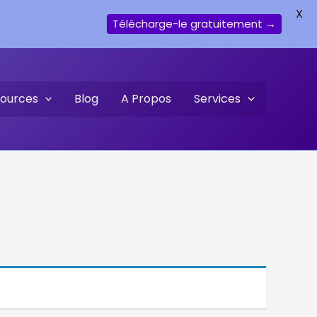
X
Télécharge-le gratuitement →
ources
Blog
A Propos
Services