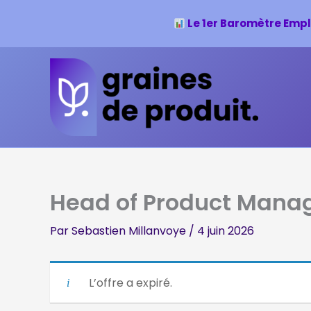
Le 1er Baromètre Empl
Aller
au
contenu
Head of Product Mana
Par
Sebastien Millanvoye
/
4 juin 2026
L’offre a expiré.