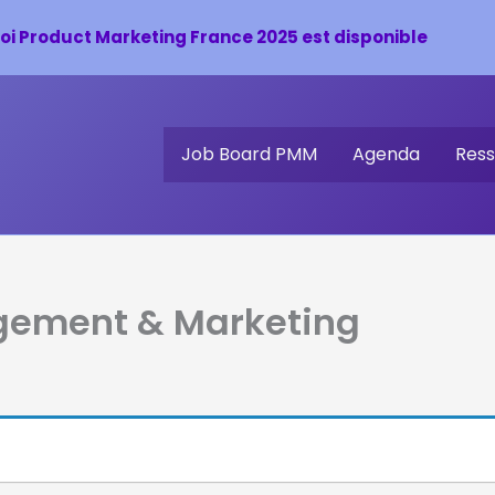
oi Product Marketing France 2025 est disponible
Job Board PMM
Agenda
Ress
gement & Marketing