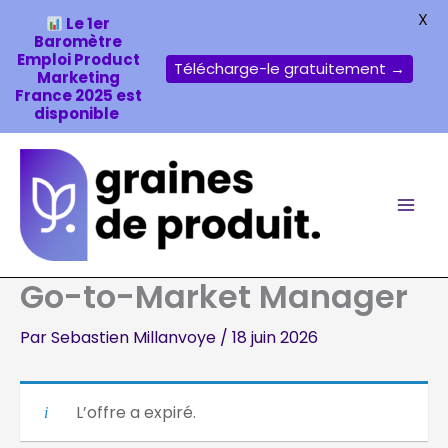
X
Le 1er
Baromètre
Emploi Product
Télécharge-le gratuitement →
Marketing
France 2025 est
disponible
Aller
au
contenu
Go-to-Market Manager
Par
Sebastien Millanvoye
/
18 juin 2026
L’offre a expiré.