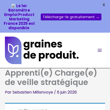
X
Le 1er
Baromètre
Emploi Product
Télécharge-le gratuitement →
Marketing
France 2025 est
disponible
Aller
au
contenu
Apprenti(e) Charge(e)
de veille stratégique
Par
Sebastien Millanvoye
/
6 juin 2026