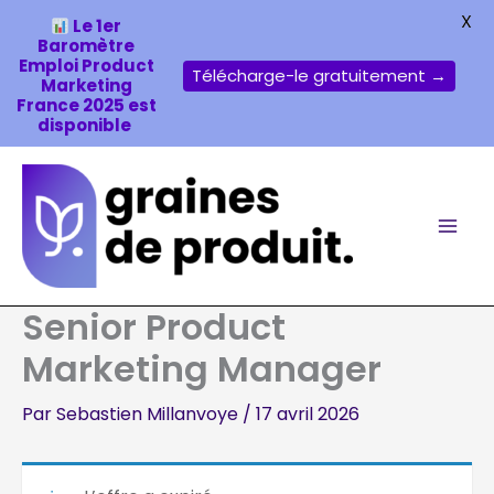
X
Le 1er
Baromètre
Emploi Product
Télécharge-le gratuitement →
Marketing
France 2025 est
disponible
Aller
au
contenu
Senior Product
Marketing Manager
Par
Sebastien Millanvoye
/
17 avril 2026