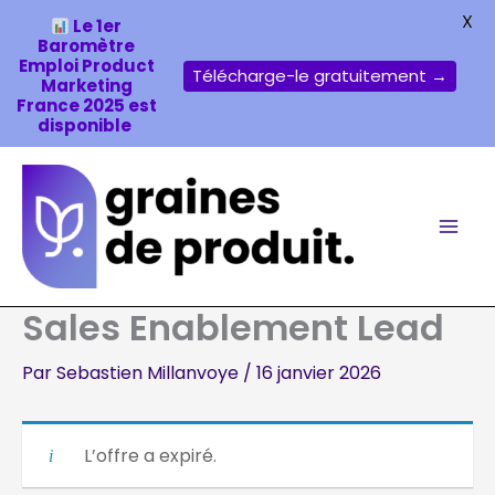
X
Le 1er
Baromètre
Emploi Product
Télécharge-le gratuitement →
Marketing
France 2025 est
disponible
Aller
au
contenu
Sales Enablement Lead
Par
Sebastien Millanvoye
/
16 janvier 2026
L’offre a expiré.