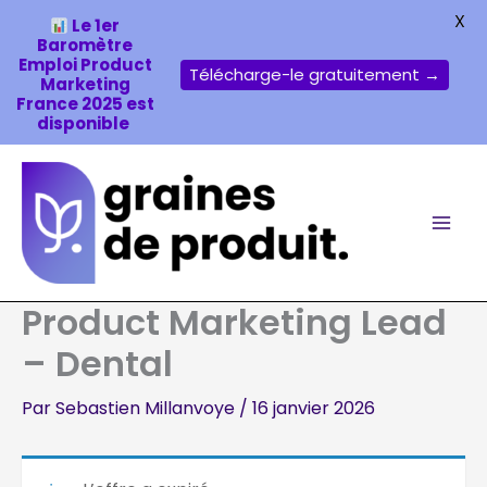
X
Le 1er
Baromètre
Emploi Product
Télécharge-le gratuitement →
Marketing
France 2025 est
disponible
Aller
au
contenu
Product Marketing Lead
– Dental
Par
Sebastien Millanvoye
/
16 janvier 2026