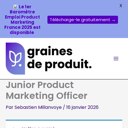
X
Le 1er
Baromètre
Emploi Product
Télécharge-le gratuitement →
Marketing
France 2025 est
disponible
Aller
au
contenu
Junior Product
Marketing Officer
Par
Sebastien Millanvoye
/
16 janvier 2026